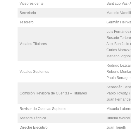
Vicepresidente
Santiago Vaz 
Secretario
Marcelo Vanelli
Tesorero
Germán Heink
Luis Fernández 
Rosario Tortero
Vocales Titulares
Alex Bonifacio
Carlos Morazza
Mariano Vignol
Rodrigo Lezcan
Vocales Suplentes
Roberto Montag
Paula Serrago 
Sebastián Benev
Comisión Revisora de Cuentas – Titulares
Pablo Towstyj (
Juan Fernandez 
Revisor de Cuentas Suplente
Micaela Lator
Asesora Técnica
Jimena Worcel
Director Ejecutivo
Juan Tonelli